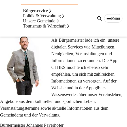
St.
Jakob
Bürgerservice
im
Suche
Politik & Verwaltung
Walde
Menü
nach
Unsere Gemeinde
Inhalten
Tourismus & Wirtschaft
Der Bürgermeister begrüßt
und
mehr...
Als Bürgermeister lade ich ein, unsere 
digitalen Services wie Mitteilungen, 
Neuigkeiten, Veranstaltungen und 
Informationen zu erkunden. Die App 
CITIES möchte ich ebenso sehr 
empfehlen, um sich mit zahlreichen 
Informationen zu versorgen. Auf der 
Website und in der App gibt es 
Wissenswertes über unser Vereinsleben, 
Angebote aus dem kulturellen und sportlichen Leben, 
Veranstaltungstermine sowie aktuelle Informationen aus dem 
Gemeinderat und der Verwaltung.
Bürgermeister Johannes Payerhofer