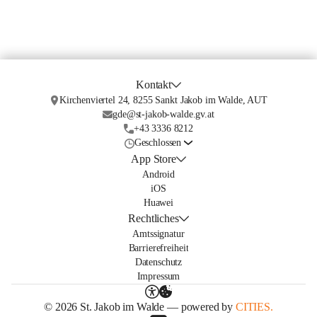
Kontakt
Kirchenviertel 24, 8255 Sankt Jakob im Walde, AUT
gde@st-jakob-walde.gv.at
+43 3336 8212
Geschlossen
App Store
Android
iOS
Huawei
Rechtliches
Amtssignatur
Barrierefreiheit
Datenschutz
Impressum
© 2026 St. Jakob im Walde — powered by
CITIES.